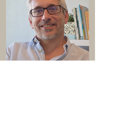
Pedro Vaz Santos
Sócio Fundador
Psicólogo, Mestre Psicologia
Clínica, Psicoterapeuta, Terapeuta
Familiar. Experiência profissional
no Sistema de Promoção e
Proteção, tendo desenvolvido
atividade em consultoria em várias
organizações.